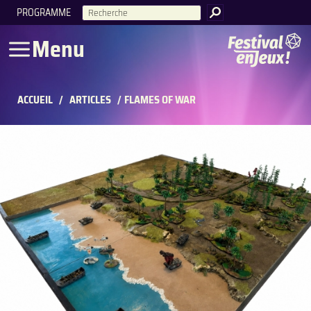
PROGRAMME
RECHERCHE
Menu
ACCUEIL
/
ARTICLES
/
FLAMES OF WAR