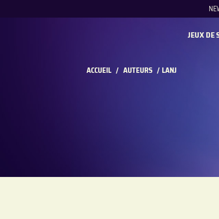
NE
REC
JEUX DE 
ACCUEIL
/
AUTEURS
/
LANJ