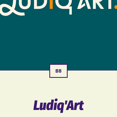
B8
Ludiq'Art