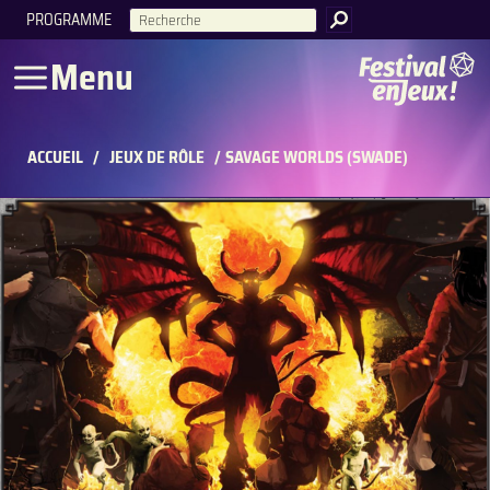
PROGRAMME
RECHERCHE
Menu
ACCUEIL
/
JEUX DE RÔLE
/
SAVAGE WORLDS (SWADE)