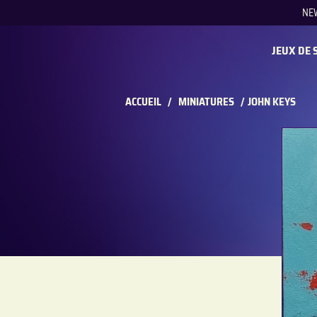
NE
REC
JEUX DE 
ACCUEIL
/
MINIATURES
/
JOHN KEYS