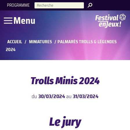
PROGRAMME
RECHERCHE
Menu
ACCUEIL
/
MINIATURES
/
PALMARÈS TROLLS & LÉGENDES
2024
Trolls Minis 2024
du
30/03/2024
au
31/03/2024
Le jury