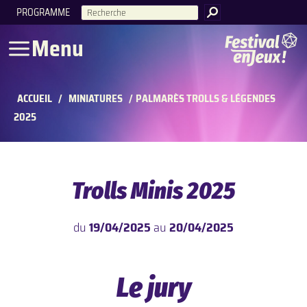
PROGRAMME
RECHERCHE
Menu
ACCUEIL
/
MINIATURES
/
PALMARÈS TROLLS & LÉGENDES
2025
Trolls Minis 2025
du
19/04/2025
au
20/04/2025
Le jury