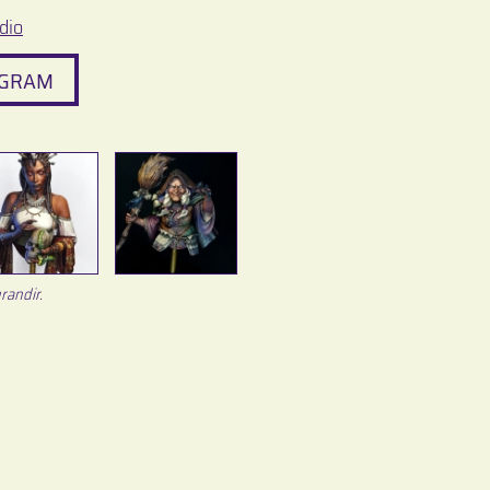
dio
AGRAM
randir.
Jeux © 2026 -
Mentions légales / RGPD
-
Infos pratiques
-
Débu