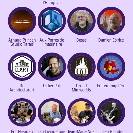
d'Hangover
Arnaud Princen
Aux Portes de
Bosse
Damien Coltice
(Studio Taran)
l'Imaginaire
De
Didier Poli
Dryad
Éditeur mystère
Architecturart
Miniworlds
Éric Nieudan
Ian Livingstone
Jean-Marie Noël
Julien Blondel