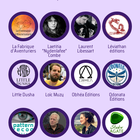
La Fabrique
Laetitia
Laurent
Léviathan
d'Aventuriers
"Nydenlafee"
Libessart
éditions
Combe
Little Dusha
Loïc Muzy
Obhéa Éditions
Odonata
Éditions