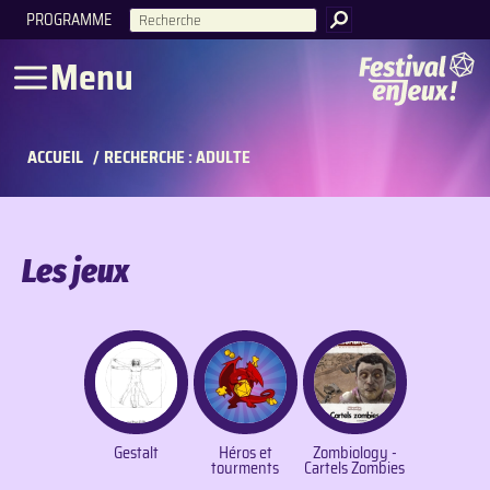
PROGRAMME
RECHERCHE
Menu
ACCUEIL
/
RECHERCHE : ADULTE
Les jeux
Gestalt
Héros et
Zombiology -
tourments
Cartels Zombies