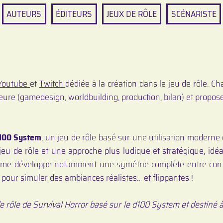
AUTEURS
ÉDITEURS
JEUX DE RÔLE
SCÉNARISTE
Youtube
et
Twitch
dédiée à la création dans le jeu de rôle. Ch
ure (gamedesign, worldbuilding, production, bilan) et propos
100 System
, un jeu de rôle basé sur une utilisation modern
jeu de rôle et une approche plus ludique et stratégique, idéa
ème développe notamment une symétrie complète entre conf
 pour simuler des ambiances réalistes… et flippantes !
 rôle de Survival Horror basé sur le d100 System et destiné à