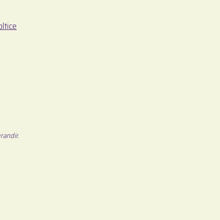
ltice
randir.