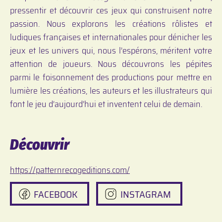
pressentir et découvrir ces jeux qui construisent notre
passion. Nous explorons les créations rôlistes et
ludiques françaises et internationales pour dénicher les
jeux et les univers qui, nous l’espérons, méritent votre
attention de joueurs. Nous découvrons les pépites
parmi le foisonnement des productions pour mettre en
lumière les créations, les auteurs et les illustrateurs qui
font le jeu d’aujourd’hui et inventent celui de demain.
Découvrir
https://patternrecogeditions.com/
FACEBOOK
INSTAGRAM