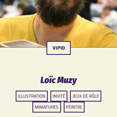
VIP10
Loïc Muzy
ILLUSTRATION
INVITÉ
JEUX DE RÔLE
MINIATURES
PEINTRE